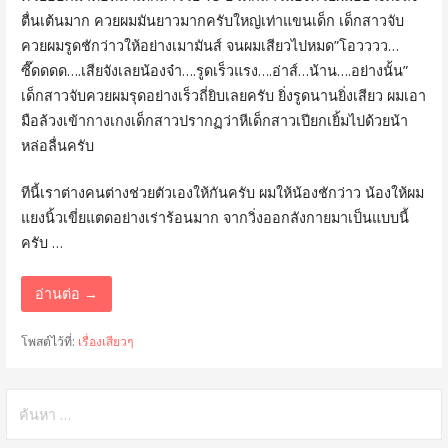
ตื่นเต้นมาก ควยผมมันยาวมากครับใหญ่เท่าแขนเด็ก เด็กสาวจับ
ควยผมรูดชักว่าวให้อย่างเมามันส์ จนผมเสียวไปหมด”โอวววว…
ซี๊ดดดด….เสียจังเลยน้องจ๋า….รูดเร็วแรง….อ่าส์…น้าน….อย่างนั้น”
เด็กสาวจับควยผมรุดอย่างเร็วถี่ยิบเลยครับ ยิ่งรูดนานยิ่งเสียว ผมเอา
มือล้วงเข้ากางเกงเด็กสาวปรากฏว่าหีเด็กสาวเปียกเยิ้มไปด้วยน้า
หล่อลื่นครับ
ทีนี้เราต่างคนต่างช่วยตัวเองให้กันครับ ผมให้น้องชักว่าว น้องให้ผม
แยงนิ้วเขี่ยแตดอย่างเร่าร้อนมาก จากวิ่งออกลังกายมาเป็นแบบนี้
ครับ …
อ่านต่อ →
โพสต์ไว้ที่:
เรื่องเสียวๆ
ค้นหา
สำหรับ: