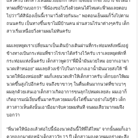
แล้วครับ เด็กสาวเห็นผมวิ่งออกกำลังกายจึงอยากจะวิ่งบ้าง จึงได้มา
หาผมที่บ้านบอกว่า “พี่น้องขอไปวิ่งด้วยคนได้ไหมค่ะพี่”ผมเลยตอบ
ไปว่า”ได้สิน้องเย็นนี้เรามาวิ่งด้วยกันนะ” พอตอนเย็นผมก็วิ่งไปตาม
ถนนครับ เป็นทางขึ้นเขาไม่มีบ้านคน ผ่านสวนไร่นาต่างๆครับ เด็ก
สาวเริ่มเหนื่อยวิ่งตามผมไม่ทันครับ
ผมเลยหยุดเราเปลี่ยนมาเป็นเดินบ้างเดินผ่านที่กระท่อมหลังหนึ่งอยู่
ข้างทางเป้นกระท่อมที่ชาวไร่เขาได้สร้างไว้ครับ เราเลยหยุดพักที่
กระท่อมแห่งนั้นครับ เด็กสาวพูดว่า”พี่มีน้ำมันมวยไหม อยากเอามา
นวดเท้าหน่อย” ผมเลยล้วงเข้าไปในกางเกงเอาน้ำมันมวยส่งให้ “พี่
นวดให้น้องหน่อยสิ” ผมก็เลยนวดเท้าให้เด็กสาวครับ เด็กบอกให้ผม
นวดขึ้นสูงไปอีกครับ จนถึงขาขาวๆ ในตื่นเต้นมากนวดที่ขาเบาๆ
ผมลุกด้วยเล่นเอาเด็กสาวเกิดอาการขนลุกไปหมดเลยล่ะ ผมเอาก็
เกิดอารมณ์เงี่ยนขึ้นมาครับควยผมแข็งโด่ขึ้นมาอย่างไม่รู้ตัว เด็ก
สาวสาวเห็นดังนั้นเอามือมาจับควยผมทันที จนผมเสียวมากผมจึง
บอกว่า
“พี่นวดให้น้องแล้วต่อไปนี้น้องนวดอันนี้ให้พี่ได้ไหม” จากนั้นผมก็เอา
ควยออกมาต่อหน้าเด็กสาววัย 15 ปี เด็กสาวมองควยผมอย่างตะลึง